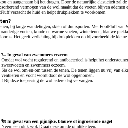
ou en aangenaam bij het dragen. Door de natuurlijke elasticiteit zal de
bsorberend vermogen van de wol maakt dat de voeten blijven ademen en
tFluff verzacht de huid en helpt drukplekken te voorkomen.
eten?
tenen, bij lange wandelingen, skiën of duursporten. Met FootFluff van 
 branderige voeten, koude en warme voeten, wintertenen, blauwe plekk
kdoorns. Het geeft verlichting bij drukplekken op bijvoorbeeld de kleine 
🐑
In geval van zwemmers eczeem
Omdat wol vocht regulerend en antibacterieel is helpt het ondersteunen
zweetvoeten en zwemmers eczeem.
Sla de wol om-en-om tussen de tenen. De tenen liggen nu vrij van elk
ventileren en vocht wordt door de wol opgenomen.
! Bij deze toepassing de wol iedere dag vervangen.
🐑 In geval van een pijnlijke, blauwe of ingroeiende nagel
Neem een pluk wol. Draai deze om de pijnlijke teen.