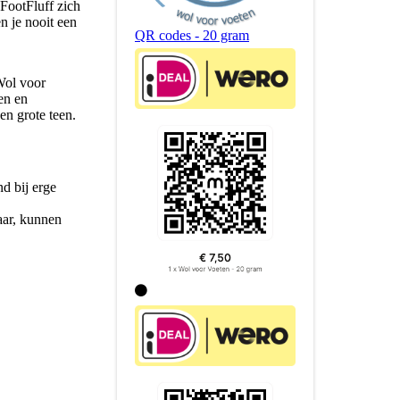
 FootFluff zich
 je nooit een
QR codes - 20 gram
Wol voor
en en
en grote teen.
d bij erge
aar, kunnen