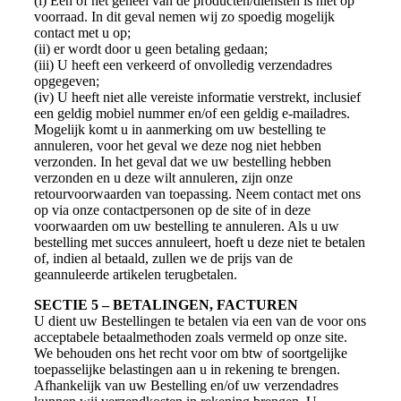
(i) Een of het geheel van de producten/diensten is niet op
voorraad. In dit geval nemen wij zo spoedig mogelijk
contact met u op;
(ii) er wordt door u geen betaling gedaan;
(iii) U heeft een verkeerd of onvolledig verzendadres
opgegeven;
(iv) U heeft niet alle vereiste informatie verstrekt, inclusief
een geldig mobiel nummer en/of een geldig e-mailadres.
Mogelijk komt u in aanmerking om uw bestelling te
annuleren, voor het geval we deze nog niet hebben
verzonden. In het geval dat we uw bestelling hebben
verzonden en u deze wilt annuleren, zijn onze
retourvoorwaarden van toepassing. Neem contact met ons
op via onze contactpersonen op de site of in deze
voorwaarden om uw bestelling te annuleren. Als u uw
bestelling met succes annuleert, hoeft u deze niet te betalen
of, indien al betaald, zullen we de prijs van de
geannuleerde artikelen terugbetalen.
SECTIE 5 – BETALINGEN, FACTUREN
U dient uw Bestellingen te betalen via een van de voor ons
acceptabele betaalmethoden zoals vermeld op onze site.
We behouden ons het recht voor om btw of soortgelijke
toepasselijke belastingen aan u in rekening te brengen.
Afhankelijk van uw Bestelling en/of uw verzendadres