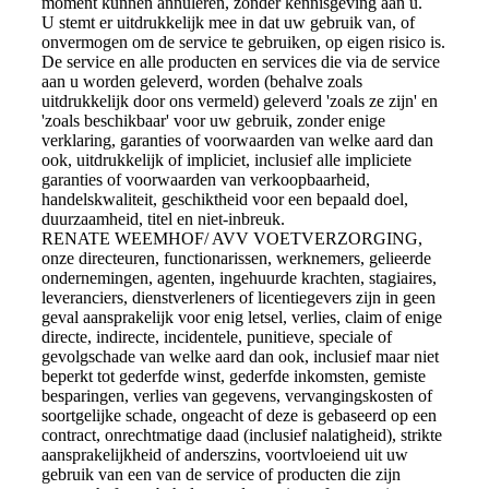
moment kunnen annuleren, zonder kennisgeving aan u.
U stemt er uitdrukkelijk mee in dat uw gebruik van, of
onvermogen om de service te gebruiken, op eigen risico is.
De service en alle producten en services die via de service
aan u worden geleverd, worden (behalve zoals
uitdrukkelijk door ons vermeld) geleverd 'zoals ze zijn' en
'zoals beschikbaar' voor uw gebruik, zonder enige
verklaring, garanties of voorwaarden van welke aard dan
ook, uitdrukkelijk of impliciet, inclusief alle impliciete
garanties of voorwaarden van verkoopbaarheid,
handelskwaliteit, geschiktheid voor een bepaald doel,
duurzaamheid, titel en niet-inbreuk.
RENATE WEEMHOF/ AVV VOETVERZORGING,
onze directeuren, functionarissen, werknemers, gelieerde
ondernemingen, agenten, ingehuurde krachten, stagiaires,
leveranciers, dienstverleners of licentiegevers zijn in geen
geval aansprakelijk voor enig letsel, verlies, claim of enige
directe, indirecte, incidentele, punitieve, speciale of
gevolgschade van welke aard dan ook, inclusief maar niet
beperkt tot gederfde winst, gederfde inkomsten, gemiste
besparingen, verlies van gegevens, vervangingskosten of
soortgelijke schade, ongeacht of deze is gebaseerd op een
contract, onrechtmatige daad (inclusief nalatigheid), strikte
aansprakelijkheid of anderszins, voortvloeiend uit uw
gebruik van een van de service of producten die zijn