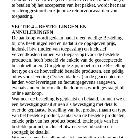
te betalen bij het accepteren van het pakket, wordt het naar
ons teruggestuurd en zijn onze retourvoorwaarden van
toepassing.
SECTIE 4 – BESTELLINGEN EN
ANNULERINGEN
De aankoop wordt gedaan nadat u een geldige Bestelling
bij ons heeft ingediend en nadat u de opgegeven prijs,
inclusief btw (indien van toepassing) en inclusief
verzendkosten (indien van toepassing) voor de bestelde
producten, heeft betaald via enkele van de geaccepteerde
betaalmethoden. Om geldig te zijn, moet u in de Bestelling
het type en de hoeveelheid bestelde producten, een geldig
adres voor levering ("verzendadres") in de geaccepteerde
landen voor leveringen en factuurgegevens aangeven,
evenals andere informatie die door ons wordt gevraagd bij
online aankoop.
Wanneer de bestelling is geplaatst en betaald, kunnen we u
een bevestigingsmail sturen als bevestiging met details
over de geplaatste bestelling van het product (naam en type
van het bestelde product, aantal van de bestelde producten,
enkele prijs van het product besteld, totale prijs van het
bestelde product, inclusief btw en verzendkosten en
soortgelijke details).
Wanneer u een bestelling plaatst, verbindt u zich ertoe dat