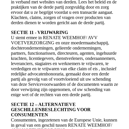
in verband met websites van derden. Lees het beleid en de
praktijken van de derde partij zorgvuldig door en zorg
ervoor dat u ze begrijpt voordat u een transactie aangaat.
Klachten, claims, zorgen of vragen over producten van
derden dienen te worden gericht aan de derde partij.
SECTIE 11 - VRIJWARING
U stemt ermee in RENATE WEEMHOF/ AVV
VOETVERZORGING en onze moedermaatschappij,
dochterondernemingen, gelieerde ondernemingen,
partners, functionarissen, directeuren, agenten, ingehuurde
krachten, licentiegevers, dienstverleners, onderaannemers,
leveranciers, stagiaires en werknemers te vrijwaren, te
verdedigen en te vrijwaren van elke claim of eis , inclusief
redelijke advocatenhonoraria, gemaakt door een derde
partij als gevolg van of voortvloeiend uit uw schending
van deze Servicevoorwaarden of de documenten waarin ze
door verwijzing zijn opgenomen, of uw schending van
enige wet of de rechten van een derde partij.
SECTIE 12 – ALTERNATIEVE
GESCHILLENBESLECHTING VOOR
CONSUMENTEN
Consumenten, ingezetenen van de Europese Unie, kunnen
in geval van een geschil tussen RENATE WEEMHOF/