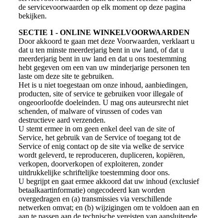
de servicevoorwaarden op elk moment op deze pagina
bekijken.
SECTIE 1 - ONLINE WINKELVOORWAARDEN
Door akkoord te gaan met deze Voorwaarden, verklaart u
dat u ten minste meerderjarig bent in uw land, of dat u
meerderjarig bent in uw land en dat u ons toestemming
hebt gegeven om een van uw minderjarige personen ten
laste om deze site te gebruiken.
Het is u niet toegestaan om onze inhoud, aanbiedingen,
producten, site of service te gebruiken voor illegale of
ongeoorloofde doeleinden. U mag ons auteursrecht niet
schenden, of malware of virussen of codes van
destructieve aard verzenden.
U stemt ermee in om geen enkel deel van de site of
Service, het gebruik van de Service of toegang tot de
Service of enig contact op de site via welke de service
wordt geleverd, te reproduceren, dupliceren, kopiëren,
verkopen, doorverkopen of exploiteren, zonder
uitdrukkelijke schriftelijke toestemming door ons.
U begrijpt en gaat ermee akkoord dat uw inhoud (exclusief
betaalkaartinformatie) ongecodeerd kan worden
overgedragen en (a) transmissies via verschillende
netwerken omvat; en (b) wijzigingen om te voldoen aan en
aan te passen aan de technische vereisten van aansluitende