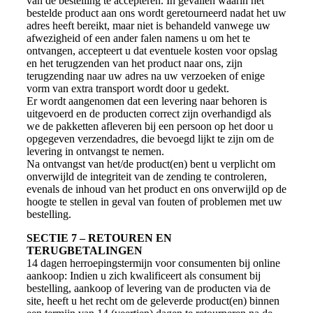
van de bestelling te accepteren. In gevallen waarin het
bestelde product aan ons wordt geretourneerd nadat het uw
adres heeft bereikt, maar niet is behandeld vanwege uw
afwezigheid of een ander falen namens u om het te
ontvangen, accepteert u dat eventuele kosten voor opslag
en het terugzenden van het product naar ons, zijn
terugzending naar uw adres na uw verzoeken of enige
vorm van extra transport wordt door u gedekt.
Er wordt aangenomen dat een levering naar behoren is
uitgevoerd en de producten correct zijn overhandigd als
we de pakketten afleveren bij een persoon op het door u
opgegeven verzendadres, die bevoegd lijkt te zijn om de
levering in ontvangst te nemen.
Na ontvangst van het/de product(en) bent u verplicht om
onverwijld de integriteit van de zending te controleren,
evenals de inhoud van het product en ons onverwijld op de
hoogte te stellen in geval van fouten of problemen met uw
bestelling.
SECTIE 7 – RETOUREN EN
TERUGBETALINGEN
14 dagen herroepingstermijn voor consumenten bij online
aankoop: Indien u zich kwalificeert als consument bij
bestelling, aankoop of levering van de producten via de
site, heeft u het recht om de geleverde product(en) binnen