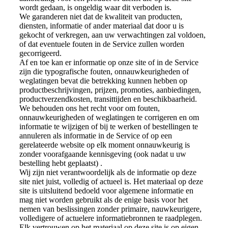
wordt gedaan, is ongeldig waar dit verboden is.
We garanderen niet dat de kwaliteit van producten,
diensten, informatie of ander materiaal dat door u is
gekocht of verkregen, aan uw verwachtingen zal voldoen,
of dat eventuele fouten in de Service zullen worden
gecorrigeerd.
Af en toe kan er informatie op onze site of in de Service
zijn die typografische fouten, onnauwkeurigheden of
weglatingen bevat die betrekking kunnen hebben op
productbeschrijvingen, prijzen, promoties, aanbiedingen,
productverzendkosten, transittijden en beschikbaarheid.
We behouden ons het recht voor om fouten,
onnauwkeurigheden of weglatingen te corrigeren en om
informatie te wijzigen of bij te werken of bestellingen te
annuleren als informatie in de Service of op een
gerelateerde website op elk moment onnauwkeurig is
zonder voorafgaande kennisgeving (ook nadat u uw
bestelling hebt geplaatst) .
Wij zijn niet verantwoordelijk als de informatie op deze
site niet juist, volledig of actueel is. Het materiaal op deze
site is uitsluitend bedoeld voor algemene informatie en
mag niet worden gebruikt als de enige basis voor het
nemen van beslissingen zonder primaire, nauwkeurigere,
volledigere of actuelere informatiebronnen te raadplegen.
Elk vertrouwen op het materiaal op deze site is op eigen