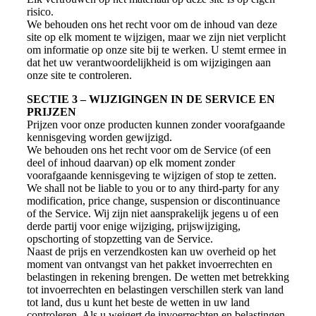
risico.
We behouden ons het recht voor om de inhoud van deze
site op elk moment te wijzigen, maar we zijn niet verplicht
om informatie op onze site bij te werken. U stemt ermee in
dat het uw verantwoordelijkheid is om wijzigingen aan
onze site te controleren.
SECTIE 3 – WIJZIGINGEN IN DE SERVICE EN
PRIJZEN
Prijzen voor onze producten kunnen zonder voorafgaande
kennisgeving worden gewijzigd.
We behouden ons het recht voor om de Service (of een
deel of inhoud daarvan) op elk moment zonder
voorafgaande kennisgeving te wijzigen of stop te zetten.
We shall not be liable to you or to any third-party for any
modification, price change, suspension or discontinuance
of the Service. Wij zijn niet aansprakelijk jegens u of een
derde partij voor enige wijziging, prijswijziging,
opschorting of stopzetting van de Service.
Naast de prijs en verzendkosten kan uw overheid op het
moment van ontvangst van het pakket invoerrechten en
belastingen in rekening brengen. De wetten met betrekking
tot invoerrechten en belastingen verschillen sterk van land
tot land, dus u kunt het beste de wetten in uw land
controleren. Als u weigert de invoerrechten en belastingen