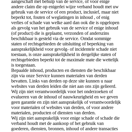
aangeschaft met behulp van de service, of voor enige
andere claim die op enigerlei wijze verband houdt met uw
gebruik van de service of een product, inclusief, maar niet
beperkt tot, fouten of weglatingen in inhoud , of enig
verlies of schade van welke aard dan ook die is opgelopen
als gevolg van het gebruik van de service of enige inhoud
(of product) die is geplaatst, verzonden of anderszins
beschikbaar is gesteld via de service. Omdat sommige
staten of rechtsgebieden de uitsluiting of beperking van
aansprakelijkheid voor gevolg- of incidentele schade niet
toestaan, is onze aansprakelijkheid in dergelijke staten of
rechtsgebieden beperkt tot de maximale mate die wettelijk
is toegestaan.
Bepaalde inhoud, producten en diensten die beschikbaar
zijn via onze Service kunnen materialen van derden
bevatten. Links van derden op deze site kunnen u naar
websites van derden leiden die niet aan ons zijn gelieerd.
Wij zijn niet verantwoordelijk voor het onderzoeken of
evalueren van de inhoud of nauwkeurigheid en we geven
geen garantie en zijn niet aansprakelijk of verantwoordelijk
voor materialen of websites van derden, of voor andere
materialen, producten of diensten van derden.
Wij zijn niet aansprakelijk voor enige schade of schade die
verband houdt met de aankoop of het gebruik van
goederen, diensten, bronnen, inhoud of andere transacties