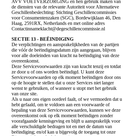
AVV VOETVERZORGING en hen gebruik maken van
de diensten van de relevante Autoriteit voor Alternatieve
Geschillenbeslechting: Stichting Geschillencommissies
voor Consumentenzaken (SGC), Bordewijklaan 46, Den
Haag, 2591RX, Netherlands en met online adres
Contactinnameklacht@degeschillencommissie.nl
SECTIE 13 - BEËINDIGING
De verplichtingen en aansprakelijkheden van de partijen
die vóór de beëindigingsdatum zijn aangegaan, blijven
voor alle doeleinden van kracht na beëindiging van deze
overeenkomst.
Deze Servicevoorwaarden zijn van kracht tenzij en totdat
ze door u of ons worden beëindigd. U kunt deze
Servicevoorwaarden op elk moment beëindigen door ons
op de hoogte te stellen dat u onze Services niet langer
wenst te gebruiken, of wanneer u stopt met het gebruik
van onze site.
Als u naar ons eigen oordeel faalt, of we vermoeden dat u
hebt gefaald, om te voldoen aan een voorwaarde of
bepaling van deze Servicevoorwaarden, kunnen we deze
overeenkomst ook op elk moment beëindigen zonder
voorafgaande kennisgeving en blijft u aansprakelijk voor
alle verschuldigde bedragen tot en met de datum van
beëindiging; en/of kan u bijgevolg de toegang tot onze