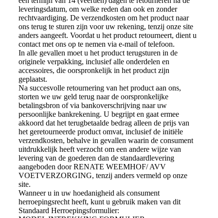
een termijn van 14 (veertien) dagen te retourneren na de
leveringsdatum, om welke reden dan ook en zonder
rechtvaardiging. De verzendkosten om het product naar
ons terug te sturen zijn voor uw rekening, tenzij onze site
anders aangeeft. Voordat u het product retourneert, dient u
contact met ons op te nemen via e-mail of telefoon.
In alle gevallen moet u het product terugsturen in de
originele verpakking, inclusief alle onderdelen en
accessoires, die oorspronkelijk in het product zijn
geplaatst.
Na succesvolle retournering van het product aan ons,
storten we uw geld terug naar de oorspronkelijke
betalingsbron of via bankoverschrijving naar uw
persoonlijke bankrekening. U begrijpt en gaat ermee
akkoord dat het terugbetaalde bedrag alleen de prijs van
het geretourneerde product omvat, inclusief de initiële
verzendkosten, behalve in gevallen waarin de consument
uitdrukkelijk heeft verzocht om een andere wijze van
levering van de goederen dan de standaardlevering
aangeboden door RENATE WEEMHOF/ AVV
VOETVERZORGING, tenzij anders vermeld op onze
site.
Wanneer u in uw hoedanigheid als consument
herroepingsrecht heeft, kunt u gebruik maken van dit
Standaard Herroepingsformulier: