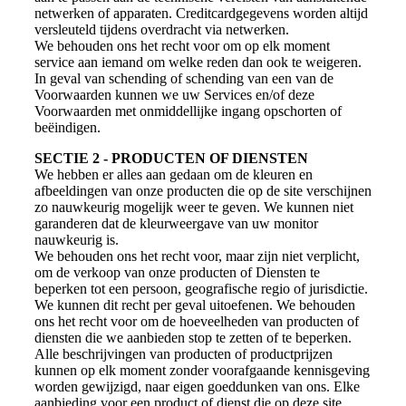
netwerken of apparaten. Creditcardgegevens worden altijd
versleuteld tijdens overdracht via netwerken.
We behouden ons het recht voor om op elk moment
service aan iemand om welke reden dan ook te weigeren.
In geval van schending of schending van een van de
Voorwaarden kunnen we uw Services en/of deze
Voorwaarden met onmiddellijke ingang opschorten of
beëindigen.
SECTIE 2 - PRODUCTEN OF DIENSTEN
We hebben er alles aan gedaan om de kleuren en
afbeeldingen van onze producten die op de site verschijnen
zo nauwkeurig mogelijk weer te geven. We kunnen niet
garanderen dat de kleurweergave van uw monitor
nauwkeurig is.
We behouden ons het recht voor, maar zijn niet verplicht,
om de verkoop van onze producten of Diensten te
beperken tot een persoon, geografische regio of jurisdictie.
We kunnen dit recht per geval uitoefenen. We behouden
ons het recht voor om de hoeveelheden van producten of
diensten die we aanbieden stop te zetten of te beperken.
Alle beschrijvingen van producten of productprijzen
kunnen op elk moment zonder voorafgaande kennisgeving
worden gewijzigd, naar eigen goeddunken van ons. Elke
aanbieding voor een product of dienst die op deze site