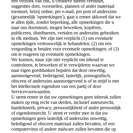
een verzoek van ons, u creatieve ideeën verstuurt,
suggesties doet, voorstellen, plannen of ander materiaal
toestuurt, hetzij online, per e-mail, per post of anderszins
(gezamenlijk 'opmerkingen'), gaat u ermee akkoord dat we
te allen tijde, zonder beperking, alle opmerkingen die u
naar ons doorstuurt, mogen bewerken, kopiëren,
publiceren, distribueren, vertalen en anderszins gebruiken
in elk medium. We zijn niet verplicht (1) om eventuele
opmerkingen vertrouwelijk te behandelen; (2) om een
vergoeding te betalen voor eventuele opmerkingen; of (3)
om te reageren op eventuele opmerkingen.
We kunnen, maar zijn niet verplicht om inhoud te
controleren, te bewerken of te verwijderen waarvan we
naar eigen goeddunken bepalen dat deze onwettig,
aanstootgevend, bedreigend, lasterlijk, pornografisch,
obsceen of anderszins aanstootgevend is of in strijd is met
het intellectuele eigendom van een partij of deze
Servicevoorwaarden.
U stemt ermee in dat uw opmerkingen geen inbreuk zullen
maken op enig recht van derden, inclusief auteursrecht,
handelsmerk, privacy, persoonlijkheid of ander persoonlijk
of eigendomsrecht. U stemt er verder mee in dat uw
opmerkingen geen lasterlijk of anderszins onwettig,
beledigend of obsceen materiaal zullen bevatten, of een
computervirus of andere malware zullen bevatten die op