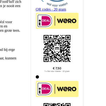
 FootFluff zich
 je nooit een
QR codes - 20 gram
Wol voor
en en
en grote teen.
d bij erge
aar, kunnen