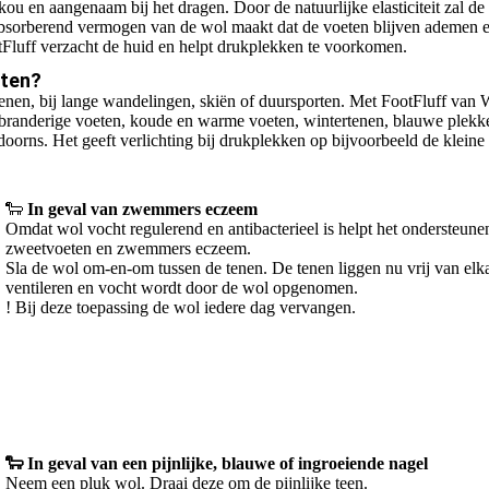
ou en aangenaam bij het dragen. Door de natuurlijke elasticiteit zal de
bsorberend vermogen van de wol maakt dat de voeten blijven ademen en
tFluff verzacht de huid en helpt drukplekken te voorkomen.
eten?
tenen, bij lange wandelingen, skiën of duursporten. Met FootFluff van 
 branderige voeten, koude en warme voeten, wintertenen, blauwe plekk
kdoorns. Het geeft verlichting bij drukplekken op bijvoorbeeld de kleine 
🐑
In geval van zwemmers eczeem
Omdat wol vocht regulerend en antibacterieel is helpt het ondersteunen
zweetvoeten en zwemmers eczeem.
Sla de wol om-en-om tussen de tenen. De tenen liggen nu vrij van elk
ventileren en vocht wordt door de wol opgenomen.
! Bij deze toepassing de wol iedere dag vervangen.
🐑 In geval van een pijnlijke, blauwe of ingroeiende nagel
Neem een pluk wol. Draai deze om de pijnlijke teen.